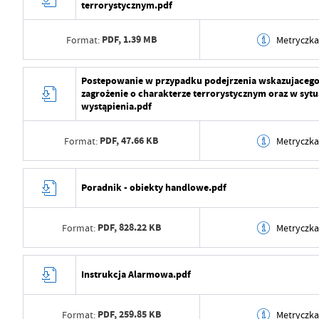
terrorystycznym.pdf
PDF,
1.39 MB
Format:
Metryczk
Data wytworzenia
2021-02-11 09:02:02
Postepowanie w przypadku podejrzenia wskazujacego
zagrożenie o charakterze terrorystycznym oraz w sytua
Wytworzył
Artur Wika
wystąpienia.pdf
Data opublikowania
2021-02-11 09:02:08
PDF,
47.66 KB
Format:
Metryczk
Opublikował
Artur Wika
Data wytworzenia
2021-02-11 09:01:56
Data ostatniej aktualizacji
2021-02-11 05:02:08
Poradnik - obiekty handlowe.pdf
Wytworzył
Artur Wika
Ostatnio zaktualizował
Artur Wika
PDF,
828.22 KB
Format:
Metryczk
Data opublikowania
2021-02-11 09:02:02
Opublikował
Artur Wika
Data wytworzenia
2021-02-11 09:01:49
Instrukcja Alarmowa.pdf
Data ostatniej aktualizacji
2021-02-11 05:02:02
Wytworzył
Artur Wika
Ostatnio zaktualizował
Artur Wika
PDF,
259.85 KB
Format:
Metryczk
Data opublikowania
2021-02-11 09:01:56