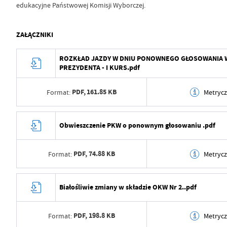
edukacyjne Państwowej Komisji Wyborczej.
ZAŁĄCZNIKI
ROZKŁAD JAZDY W DNIU PONOWNEGO GŁOSOWANIA 
PREZYDENTA - I KURS.pdf
PDF,
161.85 KB
Format:
Metryc
Data wytworzenia
2025-05-30 08:52:54
Obwieszczenie PKW o ponownym głosowaniu .pdf
Wytworzył
Artur Wika
PDF,
74.88 KB
Format:
Metryc
Data opublikowania
2025-05-30 08:52:59
Opublikował
Artur Wika
Data wytworzenia
2025-05-27 12:46:30
Białośliwie zmiany w składzie OKW Nr 2..pdf
Data ostatniej aktualizacji
2025-05-30 06:52:59
Wytworzył
Artur Wika
Ostatnio zaktualizował
Artur Wika
PDF,
198.8 KB
Format:
Metryc
Data opublikowania
2025-05-27 12:46:36