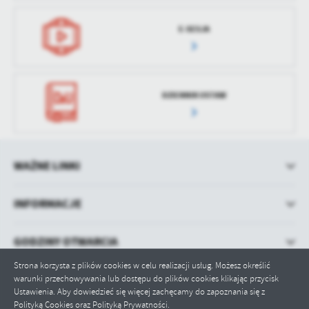
E-SESJA
DZIENNIK USTAW
WAŻNE LINKI
INFORMACJE
GODZINY OTWARCIA
Strona korzysta z plików cookies w celu realizacji usług. Możesz określić
warunki przechowywania lub dostępu do plików cookies klikając przycisk
Ustawienia. Aby dowiedzieć się więcej zachęcamy do zapoznania się z
Polityką Cookies oraz Polityką Prywatności.